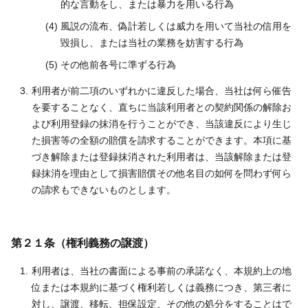
的な言動をし、または暴力を用いる行為
風説の流布、偽計若しくは威力を用いて当社の信用を
毀損し、または当社の業務を妨害する行為
その他前各号に準ずる行為
利用者が前二項のいずれかに違反した場合、当社は何ら催告
を要することなく、直ちに当該利用者との契約関係の解除お
よび利用登録の抹消を行うことができ、当該違反により生じ
た損害等の全額の賠償を請求することができます。本項に基
づき解除または登録抹消された利用者は、当該解除または登
録抹消を理由として損害賠償その他名目の如何を問わず何ら
の請求もできないものとします。
第２１条（権利義務の譲渡）
利用者は、当社の書面による事前の承諾なく、本規約上の地
位または本規約に基づく権利若しくは義務につき、第三者に
対し、譲渡、移転、担保設定、その他の処分をすることはで