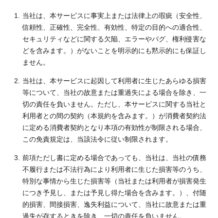
当社は、本サービスに事実上または法律上の瑕疵（安全性、
信頼性、正確性、完全性、有効性、特定の目的への適合性、
セキュリティなどに関する欠陥、エラーやバグ、権利侵害な
どを含みます。）がないことを明示的にも黙示的にも保証し
ません。
当社は、本サービスに起因して利用者に生じたあらゆる損害
等について、当社の故意または重過失による場合を除き、一
切の責任を負いません。ただし、本サービスに関する当社と
利用者との間の契約（本規約を含みます。）が消費者契約法
に定める消費者契約となり本項の有効性が制限される場合、
この免責規定は、当該法令に従い制限されます。
前項ただし書に定める場合であっても、当社は、当社の債務
不履行または不法行為により利用者に生じた損害等のうち、
特別な事情から生じた損害等（当社または利用者が損害発生
につき予見し、または予見し得た場合を含みます。）、付随
的損害、間接損害、逸失利益について、当社に故意または重
過失が存するときを除き、一切の責任を負いません。