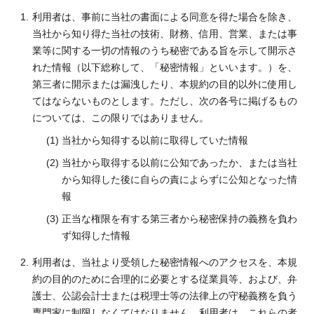
利用者は、事前に当社の書面による同意を得た場合を除き、
当社から知り得た当社の技術、財務、信用、営業、または事
業等に関する一切の情報のうち秘密である旨を示して開示さ
れた情報（以下総称して、「秘密情報」といいます。）を、
第三者に開示または漏洩したり、本規約の目的以外に使用し
てはならないものとします。ただし、次の各号に掲げるもの
については、この限りではありません。
当社から知得する以前に取得していた情報
当社から取得する以前に公知であったか、または当社
から知得した後に自らの責によらずに公知となった情
報
正当な権限を有する第三者から秘密保持の義務を負わ
ず知得した情報
利用者は、当社より受領した秘密情報へのアクセスを、本規
約の目的のために合理的に必要とする従業員等、および、弁
護士、公認会計士または税理士等の法律上の守秘義務を負う
専門家に制限しなくてはなりません。利用者は、これらの者